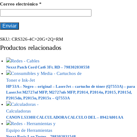
Correo electrónico
*
SKU:
CRS326-4C+20G+2Q+RM
Productos relacionados
Nexxt Patch Cord Cat6 3Ft. RD – 798302030558
HP 53A – Negro – original – LaserJet – cartucho de tóner (Q7553A) – para
LaserJet M2727nf MFP, M2727nfs MFP, P2014, P2014n, P2015, P2015d,
P2015dn, P2015n, P2015x – Q7553A
CANON LS330H CALCULADORA CALCULO DEL – 8942A001AA
Nexxt Basic Lan Tester – 798302031548