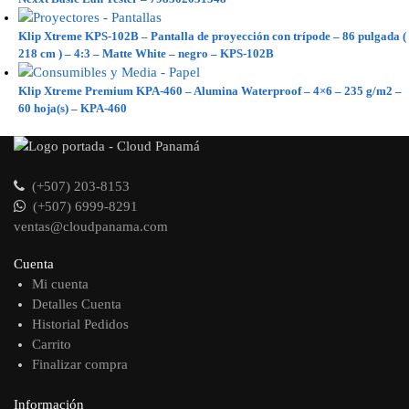
Klip Xtreme KPS-102B – Pantalla de proyección con trípode – 86 pulgada (
218 cm ) – 4:3 – Matte White – negro – KPS-102B
Klip Xtreme Premium KPA-460 – Alumina Waterproof – 4×6 – 235 g/m2 –
60 hoja(s) – KPA-460
(+507) 203-8153
(+507) 6999-8291
ventas@cloudpanama.com
Cuenta
Mi cuenta
Detalles Cuenta
Historial Pedidos
Carrito
Finalizar compra
Información