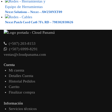
Nexxt Solutions – Nexxt – AW250NXT09
Nexxt Patch Cord Cat6 7Ft. RD – 798302030626
(+507) 203-8153
(+507) 6999-8291
ventas@cloudpanama.com
Cuenta
Mi cuenta
Detalles Cuenta
Historial Pedidos
Carrito
Finalizar compra
Información
Servicios técnicos