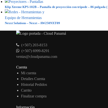
Klip Xtreme KPS-102B – Pantalla de proyección con trípode – 86 pulgada (
Nexxt Solutions – Nexxt – AW250NXT09
(+507) 203-8153
(+507) 6999-8291
ventas@cloudpanama.com
Cuenta
Mi cuenta
Detalles Cuenta
Historial Pedidos
Carrito
Finalizar compra
Información