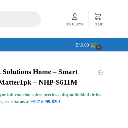
Mi Cuenta
Pagar
B/.
0.00
0
 Solutions Home – Smart
 Matter1pk – NHP-S611M
or información sobre precios o disponibilidad de los
s, escribanos al
+507 6999-8291