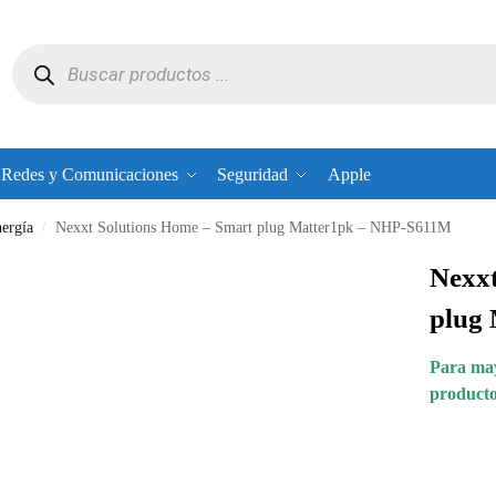
Redes y Comunicaciones
Seguridad
Apple
ergía
Nexxt Solutions Home – Smart plug Matter1pk – NHP-S611M
/
Nexxt
plug
Para may
producto