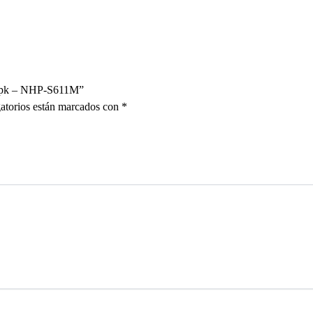
er1pk – NHP-S611M”
atorios están marcados con
*