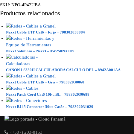
SKU:
NPO-4P42UBA
Productos relacionados
Nexxt Cable UTP Cat6 – Rojo – 798302030084
Nexxt Solutions – Nexxt – AW250NXT09
CANON LS330H CALCULADORA CALCULO DEL – 8942A001AA
Nexxt Cable UTP Cat6 – Gris – 798302030060
Nexxt Patch Cord Cat6 10Ft. BL – 798302030688
Nexxt RJ45 Connector 50u» Cat5e – 798302031029
(+507) 203-8153