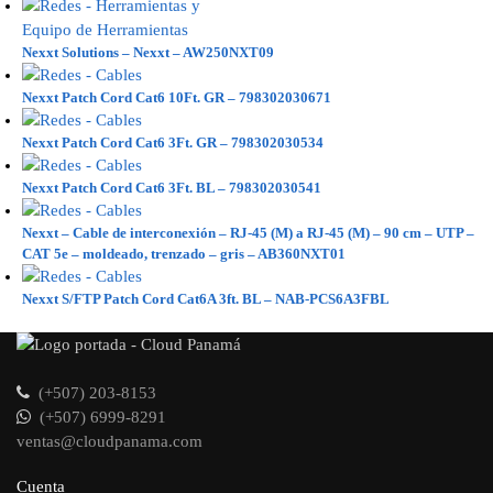
Nexxt Solutions – Nexxt – AW250NXT09
Nexxt Patch Cord Cat6 10Ft. GR – 798302030671
Nexxt Patch Cord Cat6 3Ft. GR – 798302030534
Nexxt Patch Cord Cat6 3Ft. BL – 798302030541
Nexxt – Cable de interconexión – RJ-45 (M) a RJ-45 (M) – 90 cm – UTP –
CAT 5e – moldeado, trenzado – gris – AB360NXT01
Nexxt S/FTP Patch Cord Cat6A 3ft. BL – NAB-PCS6A3FBL
(+507) 203-8153
(+507) 6999-8291
ventas@cloudpanama.com
Cuenta