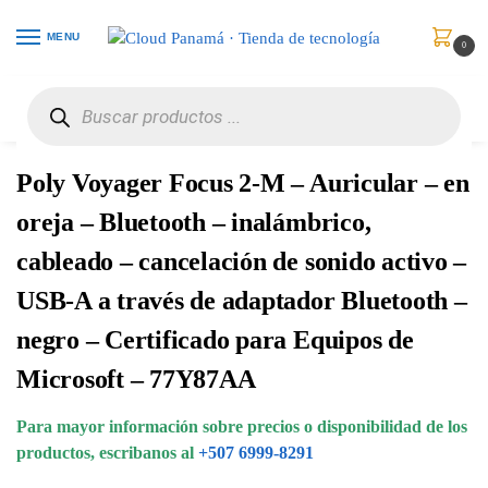
MENU
0
Inicio
Audio y Video
Auriculares
Poly Voyager Focus 2-M – Auricular – en oreja – Bluetooth – inalámbrico, cableado – cancelación de sonido activo – USB-A a través de adaptador Bluetooth – negro – Certificado para Equipos de Microsoft – 77Y87AA
/
/
/
Poly Voyager Focus 2-M – Auricular – en
oreja – Bluetooth – inalámbrico,
cableado – cancelación de sonido activo –
USB-A a través de adaptador Bluetooth –
negro – Certificado para Equipos de
Microsoft – 77Y87AA
Para mayor información sobre precios o disponibilidad de los
productos, escribanos al
+507 6999-8291