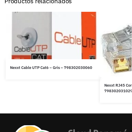
Productos relacionados
Nexxt Cable UTP Cat6 – Gris – 798302030060
Nexxt RJ45 Con
79830203102