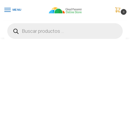
MENU
0
Inicio
Audio y Video
Micrófonos
Razer – Microphone – Seiren V3 Mini Compact USB Mi – RZ19-05050100-R3U1
/
/
/