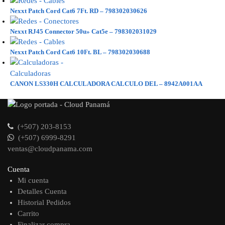
Nexxt Patch Cord Cat6 7Ft. RD – 798302030626
Nexxt RJ45 Connector 50u» Cat5e – 798302031029
Nexxt Patch Cord Cat6 10Ft. BL – 798302030688
CANON LS330H CALCULADORA CALCULO DEL – 8942A001AA
(+507) 203-8153
(+507) 6999-8291
ventas@cloudpanama.com
Cuenta
Mi cuenta
Detalles Cuenta
Historial Pedidos
Carrito
Finalizar compra