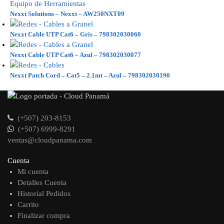
Nexxt Solutions – Nexxt – AW250NXT09
Nexxt Cable UTP Cat6 – Gris – 798302030060
Nexxt Cable UTP Cat6 – Azul – 798302030077
Nexxt Patch Cord – Cat5 – 2.1mt – Azul – 798302030190
(+507) 203-8153
(+507) 6999-8291
ventas@cloudpanama.com
Cuenta
Mi cuenta
Detalles Cuenta
Historial Pedidos
Carrito
Finalizar compra