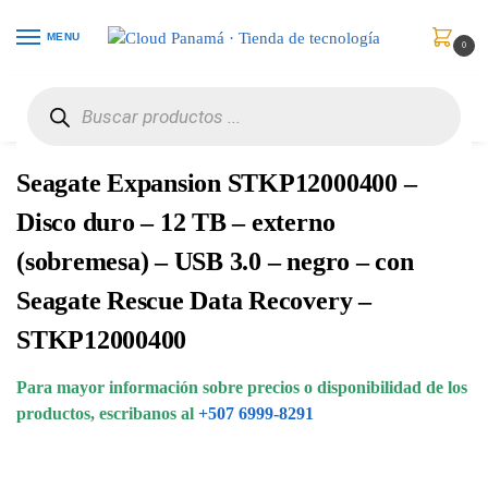
MENU
0
Inicio
Almacenamiento
Discos Duros Externos
Seagate Expansion STKP12000400 – Disco duro – 12 TB – externo (sobremesa) – USB 3.0 – negro – con Seagate Rescue Data Recovery – STKP12000400
/
/
/
Seagate Expansion STKP12000400 –
Disco duro – 12 TB – externo
(sobremesa) – USB 3.0 – negro – con
Seagate Rescue Data Recovery –
STKP12000400
Para mayor información sobre precios o disponibilidad de los
productos, escribanos al
+507 6999-8291