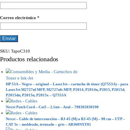
Correo electrónico
*
SKU:
TapoC310
Productos relacionados
HP 53A – Negro – original – LaserJet – cartucho de tóner (Q7553A) – para
LaserJet M2727nf MFP, M2727nfs MFP, P2014, P2014n, P2015, P2015d,
P2015dn, P2015n, P2015x – Q7553A
Nexxt Patch Cord – Cat5 – 2.1mt – Azul – 798302030190
Nexxt – Cable de interconexión – RJ-45 (M) a RJ-45 (M) – 90 cm – UTP –
CAT 5e – moldeado, trenzado – gris – AB360NXT01