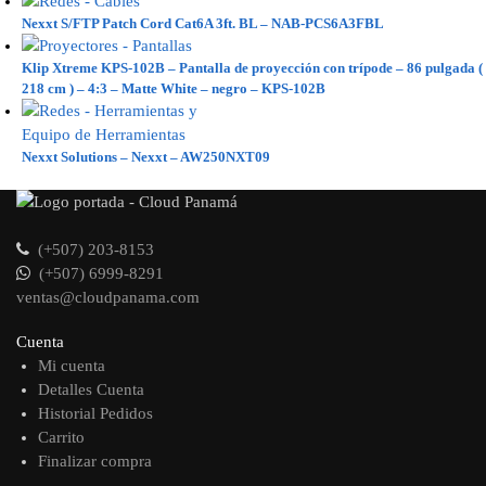
Nexxt S/FTP Patch Cord Cat6A 3ft. BL – NAB-PCS6A3FBL
Klip Xtreme KPS-102B – Pantalla de proyección con trípode – 86 pulgada (
218 cm ) – 4:3 – Matte White – negro – KPS-102B
Nexxt Solutions – Nexxt – AW250NXT09
(+507) 203-8153
(+507) 6999-8291
ventas@cloudpanama.com
Cuenta
Mi cuenta
Detalles Cuenta
Historial Pedidos
Carrito
Finalizar compra