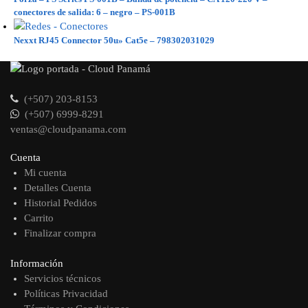
conectores de salida: 6 – negro – PS-001B
Nexxt RJ45 Connector 50u» Cat5e – 798302031029
(+507) 203-8153
(+507) 6999-8291
ventas@cloudpanama.com
Cuenta
Mi cuenta
Detalles Cuenta
Historial Pedidos
Carrito
Finalizar compra
Información
Servicios técnicos
Políticas Privacidad