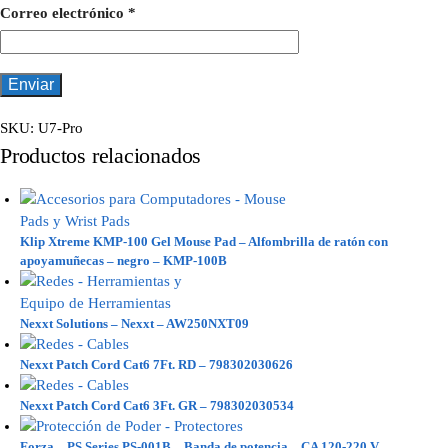
Correo electrónico
*
SKU:
U7-Pro
Productos relacionados
Klip Xtreme KMP-100 Gel Mouse Pad – Alfombrilla de ratón con
apoyamuñecas – negro – KMP-100B
Nexxt Solutions – Nexxt – AW250NXT09
Nexxt Patch Cord Cat6 7Ft. RD – 798302030626
Nexxt Patch Cord Cat6 3Ft. GR – 798302030534
Forza – PS Series PS-001B – Banda de potencia – CA 120-220 V –