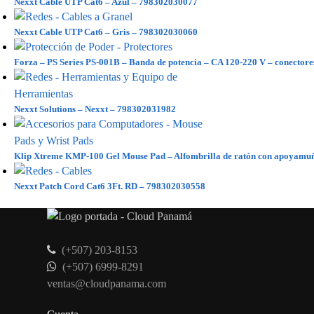
Nexxt Cable UTP Cat6 – Azul – 798302030077
Nexxt Cable UTP Cat6 – Gris – 798302030060
Forza – PS Series PS-001B – Banda de potencia – CA 120-220 V – conectores
Nexxt Solutions – Nexxt – 798302031982
Klip Xtreme KMP-100 Gel Mouse Pad – Alfombrilla de ratón con apoyamu
Nexxt Patch Cord Cat6 3Ft. RD – 798302030558
(+507) 203-8153
(+507) 6999-8291
ventas@cloudpanama.com