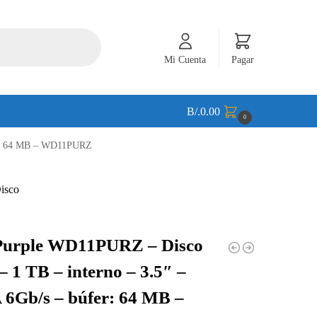
Mi Cuenta
Pagar
B/.
0.00
0
er: 64 MB – WD11PURZ
urple WD11PURZ – Disco
– 1 TB – interno – 3.5″ –
6Gb/s – búfer: 64 MB –