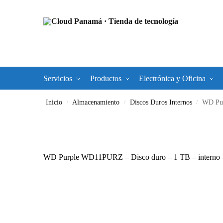
Servicios
Productos
Electrónica y Oficina
Inicio
Almacenamiento
Discos Duros Internos
WD Pur
/
/
/
WD Purple WD11PURZ – Disco duro – 1 TB – interno