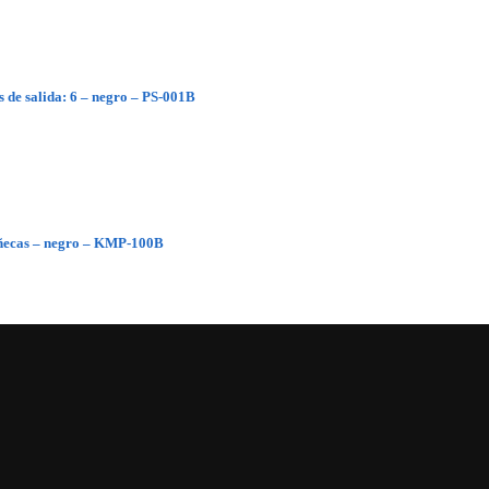
 de salida: 6 – negro – PS-001B
ñecas – negro – KMP-100B