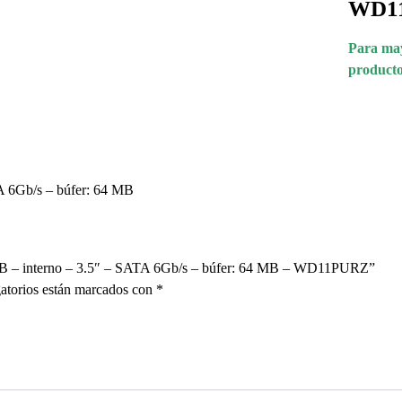
WD1
Para may
producto
 6Gb/s – búfer: 64 MB
TB – interno – 3.5″ – SATA 6Gb/s – búfer: 64 MB – WD11PURZ”
atorios están marcados con
*