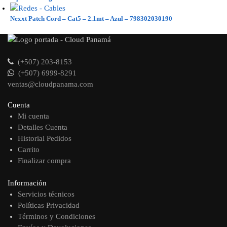
Nexxt Patch Cord – Cat5 – 2.1mt – Azul – 798302030190
(+507) 203-8153
(+507) 6999-8291
ventas@cloudpanama.com
Cuenta
Mi cuenta
Detalles Cuenta
Historial Pedidos
Carrito
Finalizar compra
Información
Servicios técnicos
Políticas Privacidad
Términos y Condiciones