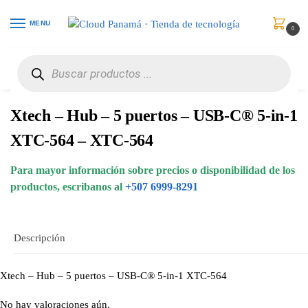
MENU
0
Inicio
Periféricos
USB Hubs
Xtech – Hub – 5 puertos – USB-C® 5-in-1 XTC-564 – XTC-564
/
/
/
Xtech – Hub – 5 puertos – USB-C® 5-in-1
XTC-564 – XTC-564
Para mayor información sobre precios o disponibilidad de los
productos, escribanos al
+507 6999-8291
Descripción
Xtech – Hub – 5 puertos – USB-C® 5-in-1 XTC-564
No hay valoraciones aún.