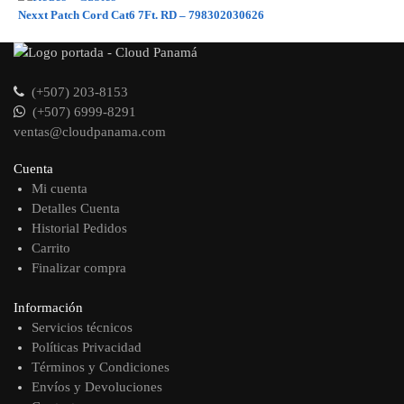
Nexxt Patch Cord Cat6 7Ft. RD – 798302030626
(+507) 203-8153
(+507) 6999-8291
ventas@cloudpanama.com
Cuenta
Mi cuenta
Detalles Cuenta
Historial Pedidos
Carrito
Finalizar compra
Información
Servicios técnicos
Políticas Privacidad
Términos y Condiciones
Envíos y Devoluciones