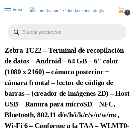
MENU
0
Inicio
Puntos de Venta
Computadoras Handheld
Zebra TC22 – Terminal de recopilación de datos – Android – 64 GB – 6″ color (1080 x 2160) – cámara posterior + cámara frontal – lector de código de barras – (creador de imágenes 2D) – Host USB – Ranura para microSD – NFC, Bluetooth, 802.11 d/e/h/i/k/r/v/u/w/mc, Wi-Fi 6 – Conforme a la TAA – WLMT0-T22B6ABC2-A6
/
/
/
Zebra TC22 – Terminal de recopilación
de datos – Android – 64 GB – 6″ color
(1080 x 2160) – cámara posterior +
cámara frontal – lector de código de
barras – (creador de imágenes 2D) – Host
USB – Ranura para microSD – NFC,
Bluetooth, 802.11 d/e/h/i/k/r/v/u/w/mc,
Wi-Fi 6 – Conforme a la TAA – WLMT0-