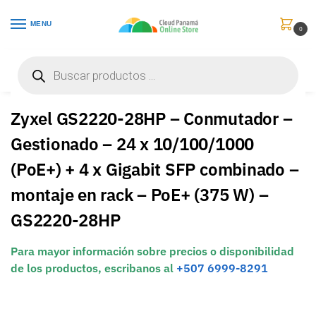
MENU
0
Inicio
Redes
Hubs & Switches
Zyxel GS2220-28HP – Conmutador – Gestionado – 24 x 10/100/1000 (PoE+) + 4 x Gigabit SFP combinado – montaje en rack – PoE+ (375 W) – GS2220-28HP
/
/
/
Zyxel GS2220-28HP – Conmutador –
Gestionado – 24 x 10/100/1000
(PoE+) + 4 x Gigabit SFP combinado –
montaje en rack – PoE+ (375 W) –
GS2220-28HP
Para mayor información sobre precios o disponibilidad
de los productos, escribanos al
+507 6999-8291