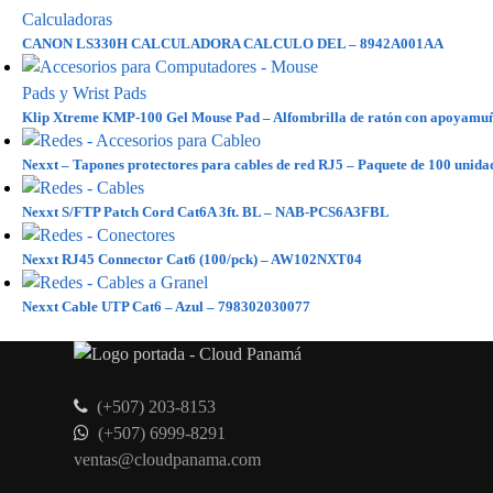
CANON LS330H CALCULADORA CALCULO DEL – 8942A001AA
Klip Xtreme KMP-100 Gel Mouse Pad – Alfombrilla de ratón con apoyamu
Nexxt – Tapones protectores para cables de red RJ5 – Paquete de 100 uni
Nexxt S/FTP Patch Cord Cat6A 3ft. BL – NAB-PCS6A3FBL
Nexxt RJ45 Connector Cat6 (100/pck) – AW102NXT04
Nexxt Cable UTP Cat6 – Azul – 798302030077
(+507) 203-8153
(+507) 6999-8291
ventas@cloudpanama.com