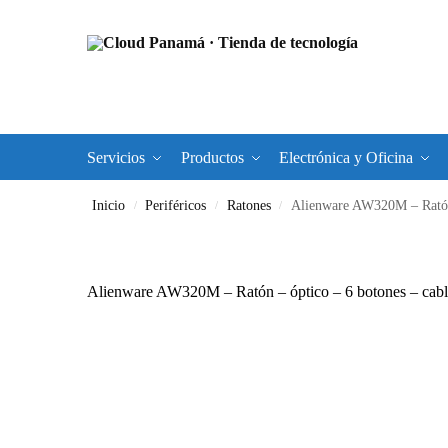
Servicios
Productos
Electrónica y Oficina
Inicio
Periféricos
Ratones
Alienware AW320M – Ratón
/
/
/
Alienware AW320M – Ratón – óptico – 6 botones – c