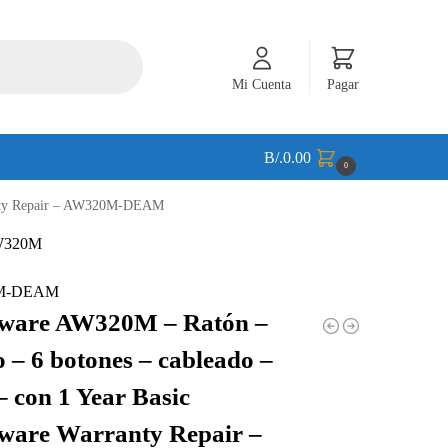
Mi Cuenta
Pagar
B/.
0.00
0
ranty Repair – AW320M-DEAM
320M-DEAM
nware AW320M – Ratón –
o – 6 botones – cableado –
 con 1 Year Basic
ware Warranty Repair –