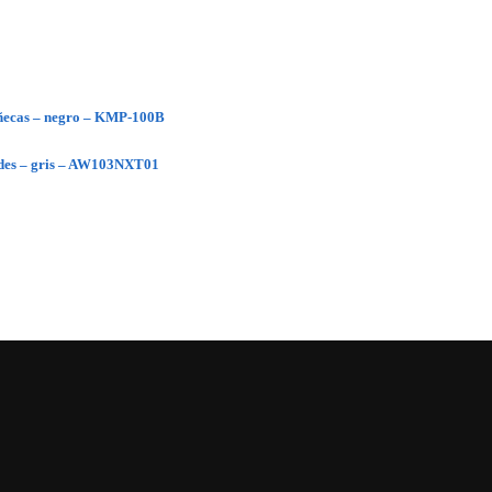
ñecas – negro – KMP-100B
dades – gris – AW103NXT01