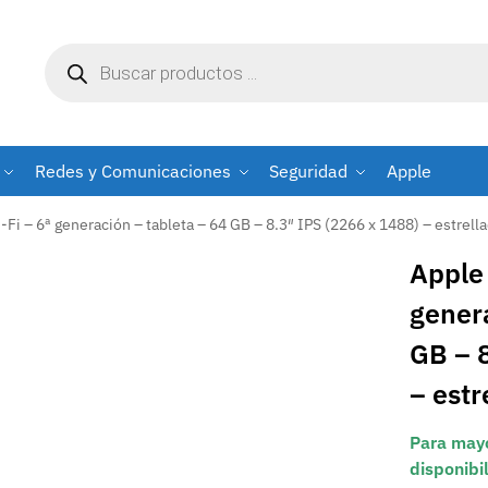
Redes y Comunicaciones
Seguridad
Apple
-Fi – 6ª generación – tableta – 64 GB – 8.3″ IPS (2266 x 1488) – estrel
Apple 
genera
GB – 
– est
Para mayo
disponibi