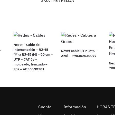
SKU:
MK7P3LL/A
Nexxt – Cable de
interconexión – RJ-45
r
Nexxt Cable UTP Cat6 –
(M) a RJ-45 (M) – 90 cm –
Azul – 798302030077
UTP – CAT 5e –
Nex
moldeado, trenzado –
79
gris – AB360NXT01
Cuenta
Información
HORAS T