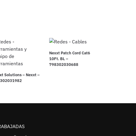
Nexxt Patch Cord Cat6
10Ft. BL –
798302030688
xt Solutions – Nexxt –
8302031982
RABAJADAS