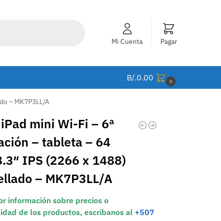
Mi Cuenta
Pagar
B/.
0.00
0
lado – MK7P3LL/A
iPad mini Wi-Fi – 6ª
ción – tableta – 64
8.3″ IPS (2266 x 1488)
rellado – MK7P3LL/A
r información sobre precios o
lidad de los productos, escribanos al
+507