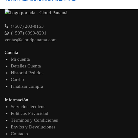
(+507) 203-8153
(+507) 6999-8291
ventas@cloudpanama.com
Cuenta
Mi cuenta
Detalles Cuenta
Historial Pedidos
Carrito
Finalizar compra
Información
Servicios técnicos
Políticas Privacidad
Términos y Condiciones
Envíos y Devoluciones
Contacto