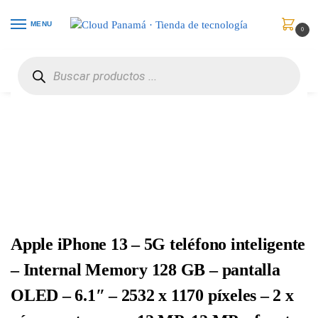
MENU
0
Inicio
Celulares
Celulares Desbloqueados
Apple iPhone 13 – 5G teléfono inteligente – Internal Memory 128 GB – pantalla OLED – 6.1″ – 2532 x 1170 píxeles – 2 x cámaras traseras 12 MP, 12 MP – front camera 12 MP – medianoche – MLPF3LZ/A
/
/
/
Apple iPhone 13 – 5G teléfono inteligente
– Internal Memory 128 GB – pantalla
OLED – 6.1″ – 2532 x 1170 píxeles – 2 x