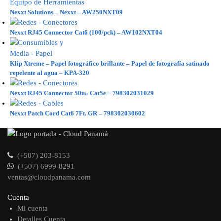
Nexxt Solutions – Nexxt – AW250NXT09
Nexxt RJ45 Connector Cat6 (100/pck) – AW102NXT04
Klip Xtreme – Papel fotográfico brillante – Papel de fotografía satinado
repelente al agua – KPA-320
Nexxt RJ45 Connector 50u» Cat5e – 798302031029
Nexxt Patch Cord Cat6 7Ft. GR – 798302030602
(+507) 203-8153
(+507) 6999-8291
ventas@cloudpanama.com
Cuenta
Mi cuenta
Detalles Cuenta