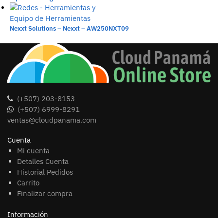
Nexxt Solutions – Nexxt – AW250NXT09
(+507) 203-8153
(+507) 6999-8291
ventas@cloudpanama.com
Cuenta
Mi cuenta
Detalles Cuenta
Historial Pedidos
Carrito
Finalizar compra
Información