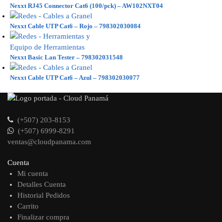
Nexxt RJ45 Connector Cat6 (100/pck) – AW102NXT04
Nexxt Cable UTP Cat6 – Rojo – 798302030084
Nexxt Basic Lan Tester – 798302031548
Nexxt Cable UTP Cat6 – Azul – 798302030077
(+507) 203-8153
(+507) 6999-8291
ventas@cloudpanama.com
Cuenta
Mi cuenta
Detalles Cuenta
Historial Pedidos
Carrito
Finalizar compra