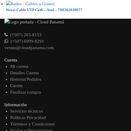
Nexxt Cable UTP Cat6 – Azul – 798302030077
(+507) 203-8153
(+507) 6999-8291
ventas@cloudpanama.com
Cuenta
Mi cuenta
Detalles Cuenta
Historial Pedidos
Carrito
Finalizar compra
Información
Servicios técnicos
Políticas Privacidad
Términos y Condiciones
Envíos y Devoluciones