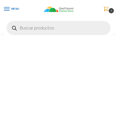
MENU
0
Inicio
Celulares
Accesorios
Belkin BOOST CHARGE – Cable USB – Micro-USB tipo B (M) a USB (M) – 1 m – negro – CAB005bt1MBK
/
/
/