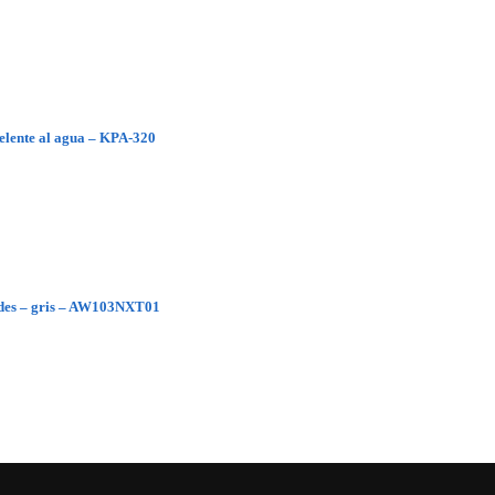
pelente al agua – KPA-320
dades – gris – AW103NXT01