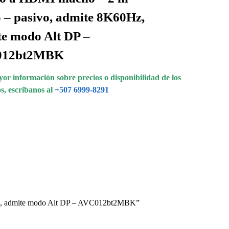
 – pasivo, admite 8K60Hz,
e modo Alt DP –
012bt2MBK
or información sobre precios o disponibilidad de los
s, escribanos al
+507 6999-8291
0Hz, admite modo Alt DP – AVC012bt2MBK”