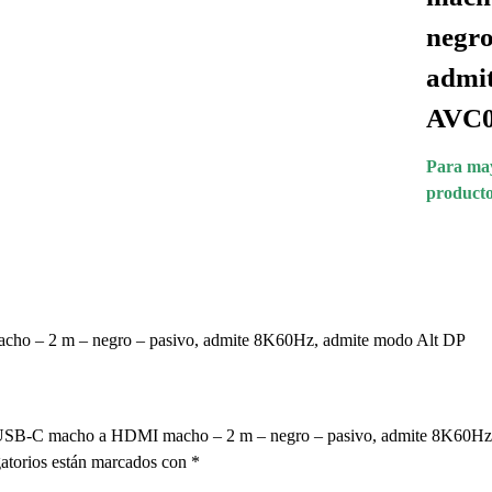
negro
admit
AVC
Para may
producto
cho – 2 m – negro – pasivo, admite 8K60Hz, admite modo Alt DP
 pin USB-C macho a HDMI macho – 2 m – negro – pasivo, admite 8K6
atorios están marcados con
*