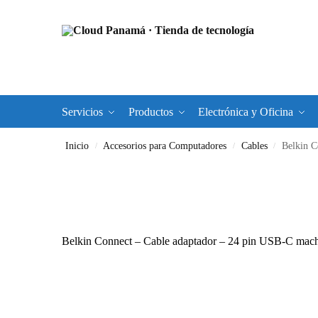
Servicios
Productos
Electrónica y Oficina
Inicio
Accesorios para Computadores
Cables
Belkin C
/
/
/
Belkin Connect – Cable adaptador – 24 pin USB-C ma