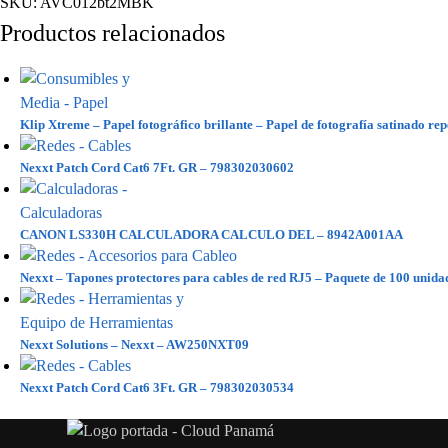
SKU:
AVC012bt2MBK
Productos relacionados
Klip Xtreme – Papel fotográfico brillante – Papel de fotografía satinado re
Nexxt Patch Cord Cat6 7Ft. GR – 798302030602
CANON LS330H CALCULADORA CALCULO DEL – 8942A001AA
Nexxt – Tapones protectores para cables de red RJ5 – Paquete de 100 uni
Nexxt Solutions – Nexxt – AW250NXT09
Nexxt Patch Cord Cat6 3Ft. GR – 798302030534