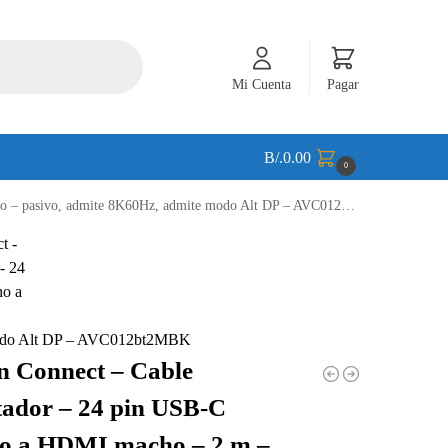
Mi Cuenta
Pagar
B/.
0.00
0
 pasivo, admite 8K60Hz, admite modo Alt DP – AVC012bt2MBK
 modo Alt DP – AVC012bt2MBK
n Connect – Cable
ador – 24 pin USB-C
o a HDMI macho – 2 m –