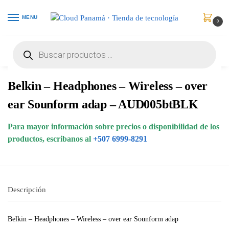
MENU
0
Inicio
Audio y Video
Auriculares
Belkin – Headphones – Wireless – over ear Sounform adap – AUD005btBLK
/
/
/
Belkin – Headphones – Wireless – over
ear Sounform adap – AUD005btBLK
Para mayor información sobre precios o disponibilidad de los
productos, escribanos al
+507 6999-8291
Descripción
Belkin – Headphones – Wireless – over ear Sounform adap