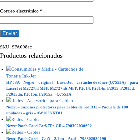
Correo electrónico
*
SKU:
SFA098ec
Productos relacionados
HP 53A – Negro – original – LaserJet – cartucho de tóner (Q7553A) – para
LaserJet M2727nf MFP, M2727nfs MFP, P2014, P2014n, P2015, P2015d,
P2015dn, P2015n, P2015x – Q7553A
Nexxt – Tapones protectores para cables de red RJ5 – Paquete de 100
unidades – gris – AW103NXT01
Nexxt Patch Cord Cat6 7Ft. GR – 798302030602
Nexxt Patch Cord – Cat5 – 2.1mt – Azul – 798302030190