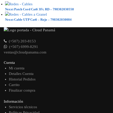
Nexxt Patch Cord Cat6 3Ft. RD – 798302030558
Nexxt Cable UTP Cat6 – Rojo – 798302030084
(+507) 203-8153
(+507) 6999-8291
ventas@cloudpanama.com
Cuenta
Mi cuenta
Detalles Cuenta
Historial Pedidos
Carrito
Finalizar compra
Información
Servicios técnicos
Políticas Privacidad