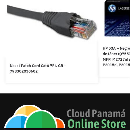
HP 53A – Negro 
de tóner (Q755
MFP, M2727nfs
P2015d, P2015
Nexxt Patch Cord Cat6 7Ft. GR –
798302030602