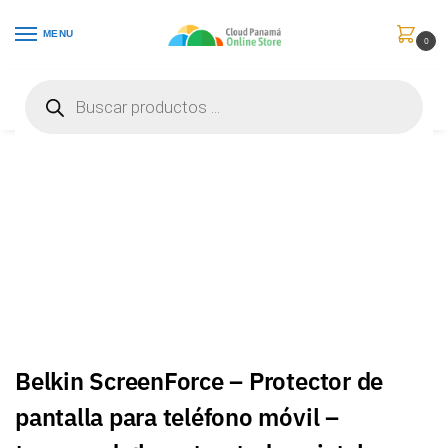
MENU
0
Inicio
Celulares
Accesorios
Belkin ScreenForce – Protector de pantalla para teléfono móvil – tempered glass, treated – cristal – para Apple iPhone 15 Pro Max – OVA138zz
/
/
/
Belkin ScreenForce – Protector de
pantalla para teléfono móvil –