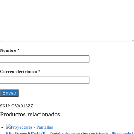
Nombre
*
Correo electrónico
*
SKU:
OVA013ZZ
Productos relacionados
Klip Xtreme KPS-102B – Pantalla de proyección con trípode – 86 pulgada (