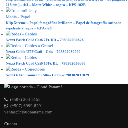
218 cm ) – 4:3 – Matte White – negro – KPS-102B
Klip Xtreme – Papel fotográfico brillante – Papel de fotografía satinado
repelente al agua – KPA-320
Nexxt Patch Cord Cat6 7Ft. RD – 798302030626
Nexxt Cable UTP Cat6 – Gris – 798302030060
Nexxt Patch Cord Cat6 10Ft. BL – 798302030688
Nexxt RJ45 Connector 50u» Cat5e – 798302031029
(+507) 203-8153
(+507) 6999-8291
ventas@cloudpanama.com
Cuenta