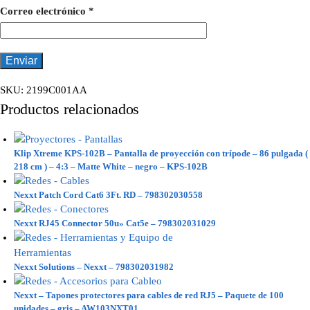
Correo electrónico
*
SKU:
2199C001AA
Productos relacionados
Klip Xtreme KPS-102B – Pantalla de proyección con trípode – 86 pulgada (
218 cm ) – 4:3 – Matte White – negro – KPS-102B
Nexxt Patch Cord Cat6 3Ft. RD – 798302030558
Nexxt RJ45 Connector 50u» Cat5e – 798302031029
Nexxt Solutions – Nexxt – 798302031982
Nexxt – Tapones protectores para cables de red RJ5 – Paquete de 100
unidades – gris – AW103NXT01