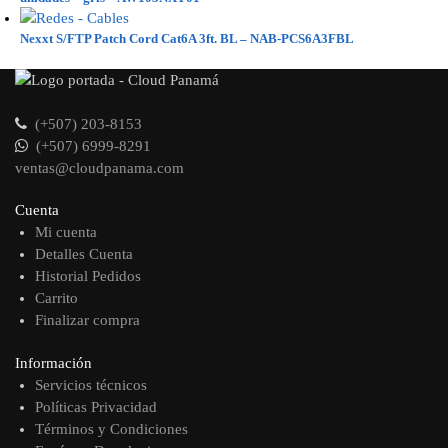
Nexxt S/FTP Patch Cord Cat6A 3ft. BL – NAB-PCS6A3FBL
(+507) 203-8153
(+507) 6999-8291
ventas@cloudpanama.com
Cuenta
Mi cuenta
Detalles Cuenta
Historial Pedidos
Carrito
Finalizar compra
Información
Servicios técnicos
Políticas Privacidad
Términos y Condiciones