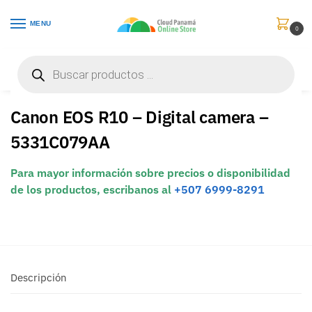
MENU
0
Inicio
Cámaras & Videocámaras
Cámaras Digitales
Canon EOS R10 – Digital camera – 5331C079AA
/
/
/
Canon EOS R10 – Digital camera –
5331C079AA
Para mayor información sobre precios o disponibilidad
de los productos, escribanos al
+507 6999-8291
Descripción