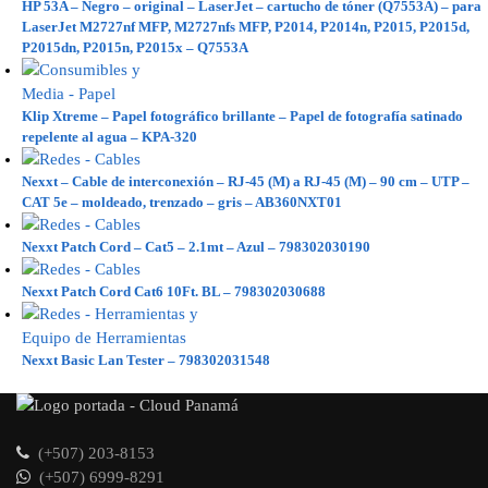
HP 53A – Negro – original – LaserJet – cartucho de tóner (Q7553A) – para
LaserJet M2727nf MFP, M2727nfs MFP, P2014, P2014n, P2015, P2015d,
P2015dn, P2015n, P2015x – Q7553A
Klip Xtreme – Papel fotográfico brillante – Papel de fotografía satinado
repelente al agua – KPA-320
Nexxt – Cable de interconexión – RJ-45 (M) a RJ-45 (M) – 90 cm – UTP –
CAT 5e – moldeado, trenzado – gris – AB360NXT01
Nexxt Patch Cord – Cat5 – 2.1mt – Azul – 798302030190
Nexxt Patch Cord Cat6 10Ft. BL – 798302030688
Nexxt Basic Lan Tester – 798302031548
(+507) 203-8153
(+507) 6999-8291