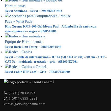
Nexxt Solutions – Nexxt – 798302031982
Klip Xtreme KMP-100 Gel Mouse Pad – Alfombrilla de ratón con
apoyamuñecas – negro – KMP-100B
Nexxt Basic Lan Tester – 798302031548
Nexxt – Cable de interconexión – RJ-45 (M) a RJ-45 (M) – 90 cm – UTP –
CAT 5e – moldeado, trenzado – gris – AB360NXT01
Nexxt Cable UTP Cat6 – Gris – 798302030060
(+507) 203-8153
(+507) 6999-8291
ventas@cloudpanama.com