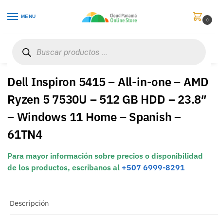
MENU
0
Inicio
Computadores
Todo-en-Uno
Dell Inspiron 5415 – All-in-one – AMD Ryzen 5 7530U – 512 GB HDD – 23.8″ – Windows 11 Home – Spanish – 61TN4
/
/
/
Dell Inspiron 5415 – All-in-one – AMD
Ryzen 5 7530U – 512 GB HDD – 23.8″
– Windows 11 Home – Spanish –
61TN4
Para mayor información sobre precios o disponibilidad
de los productos, escribanos al
+507 6999-8291
Descripción