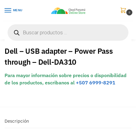
MENU
0
Inicio
Periféricos
USB Hubs
Dell – USB adapter – Power Pass through – Dell-DA310
/
/
/
Dell – USB adapter – Power Pass
through – Dell-DA310
Para mayor información sobre precios o disponibilidad
de los productos, escribanos al
+507 6999-8291
Descripción