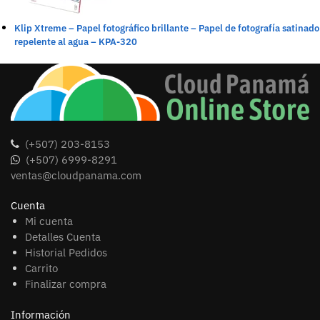
Klip Xtreme – Papel fotográfico brillante – Papel de fotografía satinado
repelente al agua – KPA-320
(+507) 203-8153
(+507) 6999-8291
ventas@cloudpanama.com
Cuenta
Mi cuenta
Detalles Cuenta
Historial Pedidos
Carrito
Finalizar compra
Información