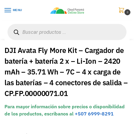
MENU
0
Inicio
Juguetes
Accesorios
DJI Avata Fly More Kit – Cargador de batería + batería 2 x – Li-Ion – 2420 mAh – 35.71 Wh – 7C – 4 x carga de las baterías – 4 conectores de salida – CP.FP.00000071.01
/
/
/
DJI Avata Fly More Kit – Cargador de
batería + batería 2 x – Li-Ion – 2420
mAh – 35.71 Wh – 7C – 4 x carga de
las baterías – 4 conectores de salida –
CP.FP.00000071.01
Para mayor información sobre precios o disponibilidad
de los productos, escribanos al
+507 6999-8291