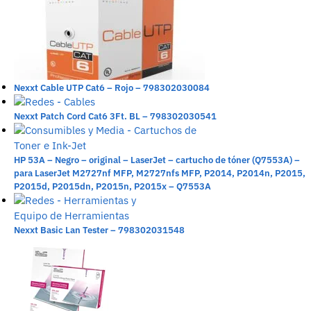
Nexxt Cable UTP Cat6 – Rojo – 798302030084
Nexxt Patch Cord Cat6 3Ft. BL – 798302030541
HP 53A – Negro – original – LaserJet – cartucho de tóner (Q7553A) –
para LaserJet M2727nf MFP, M2727nfs MFP, P2014, P2014n, P2015,
P2015d, P2015dn, P2015n, P2015x – Q7553A
Nexxt Basic Lan Tester – 798302031548