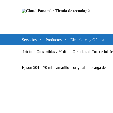
Servicios
Productos
Electrónica y Oficina
Inicio
Consumibles y Media
Cartuchos de Toner e Ink-Je
/
/
Epson 504 – 70 ml – amarillo – original – recarga de 