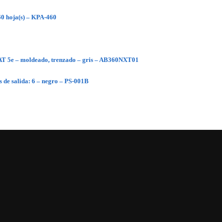
0 hoja(s) – KPA-460
CAT 5e – moldeado, trenzado – gris – AB360NXT01
 de salida: 6 – negro – PS-001B