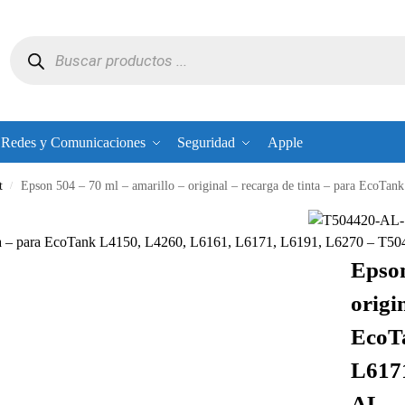
Redes y Comunicaciones
Seguridad
Apple
t
Epson 504 – 70 ml – amarillo – original – recarga de tinta – para Eco
/
tinta – para EcoTank L4150, L4260, L6161, L6171, L6191, L6270 – T
Epson
origi
EcoT
L6171
AL