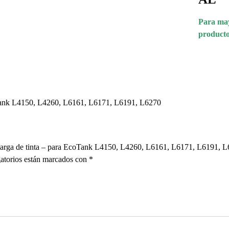
Para may
producto
EcoTank L4150, L4260, L6161, L6171, L6191, L6270
– recarga de tinta – para EcoTank L4150, L4260, L6161, L6171, L6191
atorios están marcados con
*