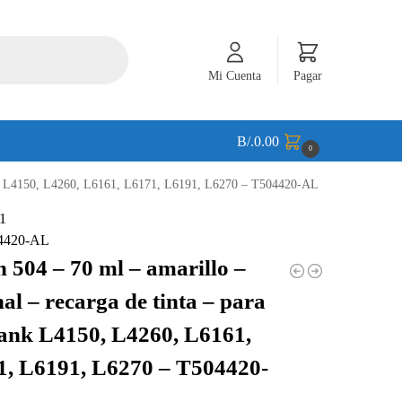
Mi Cuenta
Pagar
B/.
0.00
0
Tank L4150, L4260, L6161, L6171, L6191, L6270 – T504420-AL
504420-AL
 504 – 70 ml – amarillo –
nal – recarga de tinta – para
ank L4150, L4260, L6161,
, L6191, L6270 – T504420-