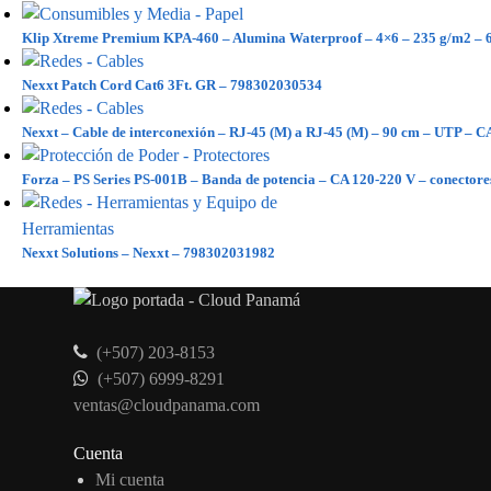
Klip Xtreme Premium KPA-460 – Alumina Waterproof – 4×6 – 235 g/m2 – 6
Nexxt Patch Cord Cat6 3Ft. GR – 798302030534
Nexxt – Cable de interconexión – RJ-45 (M) a RJ-45 (M) – 90 cm – UTP – 
Forza – PS Series PS-001B – Banda de potencia – CA 120-220 V – conectores
Nexxt Solutions – Nexxt – 798302031982
(+507) 203-8153
(+507) 6999-8291
ventas@cloudpanama.com
Cuenta
Mi cuenta