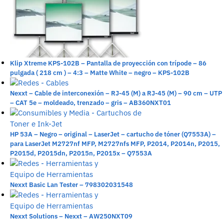
Klip Xtreme KPS-102B – Pantalla de proyección con trípode – 86
pulgada ( 218 cm ) – 4:3 – Matte White – negro – KPS-102B
Nexxt – Cable de interconexión – RJ-45 (M) a RJ-45 (M) – 90 cm – UTP
– CAT 5e – moldeado, trenzado – gris – AB360NXT01
HP 53A – Negro – original – LaserJet – cartucho de tóner (Q7553A) –
para LaserJet M2727nf MFP, M2727nfs MFP, P2014, P2014n, P2015,
P2015d, P2015dn, P2015n, P2015x – Q7553A
Nexxt Basic Lan Tester – 798302031548
Nexxt Solutions – Nexxt – AW250NXT09