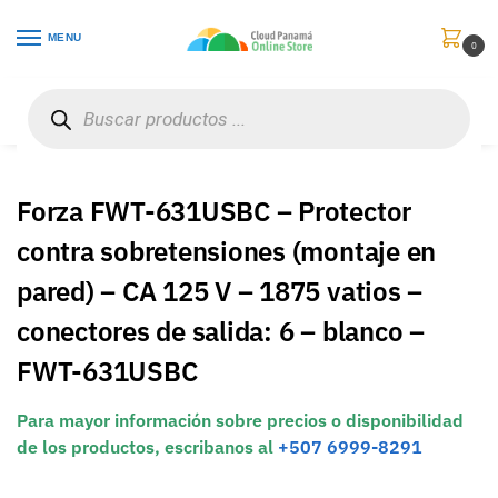
MENU
0
Inicio
Protección de Poder
Protectores
Forza FWT-631USBC – Protector contra sobretensiones (montaje en pared) – CA 125 V – 1875 vatios – conectores de salida: 6 – blanco – FWT-631USBC
/
/
/
Forza FWT-631USBC – Protector
contra sobretensiones (montaje en
pared) – CA 125 V – 1875 vatios –
conectores de salida: 6 – blanco –
FWT-631USBC
Para mayor información sobre precios o disponibilidad
de los productos, escribanos al
+507 6999-8291