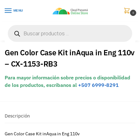
MENU
0
Inicio
Componentes Informáticos
Cajas / Gabinetes
Gen Color Case Kit inAqua in Eng 110v – CX-1153-RB3
/
/
/
Gen Color Case Kit inAqua in Eng 110v
– CX-1153-RB3
Para mayor información sobre precios o disponibilidad
de los productos, escribanos al
+507 6999-8291
Descripción
Gen Color Case Kit inAqua in Eng 110v