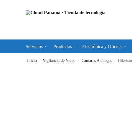
Servicios
Productos
Electrónica y Oficina
Inicio
Vigilancia de Video
Cámaras Análogas
Hikvisi
/
/
/