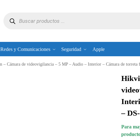
Redes y Comunicaciones
Seguridad
Apple
on – Cámara de videovigilancia – 5 MP – Audio – Interior – Cámara de torr
Hikvi
video
Inter
– DS
Para may
producto