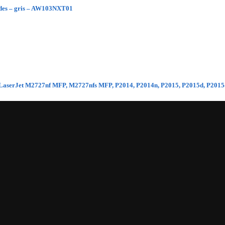
dades – gris – AW103NXT01
ara LaserJet M2727nf MFP, M2727nfs MFP, P2014, P2014n, P2015, P2015d, P201