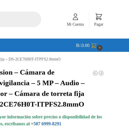
Mi Cuenta
Pagar
B/.
0.00
0
eta fija – DS-2CE76H0T-ITPFS2.8mmO
sion – Cámara de
vigilancia – 5 MP – Audio –
ior – Cámara de torreta fija
-2CE76H0T-ITPFS2.8mmO
or información sobre precios o disponibilidad de los
s, escribanos al
+507 6999-8291