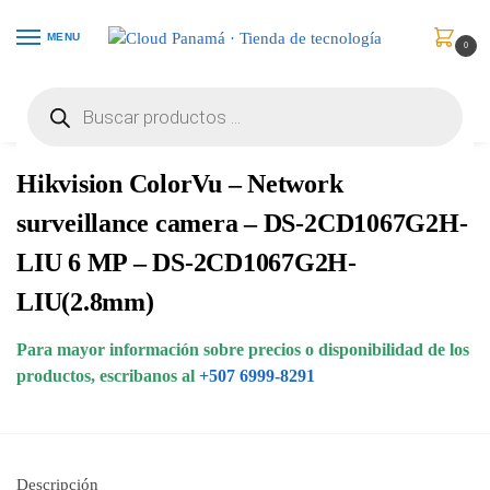
MENU
0
Inicio
Vigilancia de Video
Cámaras de Red
Hikvision ColorVu – Network surveillance camera – DS-2CD1067G2H-LIU 6 MP – DS-2CD1067G2H-LIU(2.8mm)
/
/
/
Hikvision ColorVu – Network
surveillance camera – DS-2CD1067G2H-
LIU 6 MP – DS-2CD1067G2H-
LIU(2.8mm)
Para mayor información sobre precios o disponibilidad de los
productos, escribanos al
+507 6999-8291
Descripción