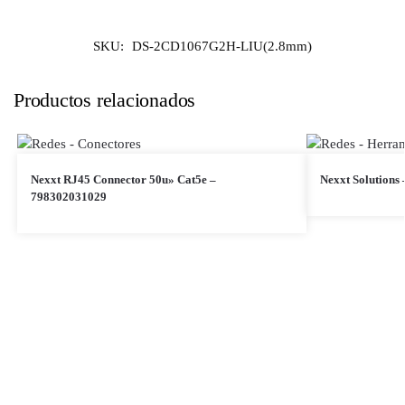
SKU:
DS-2CD1067G2H-LIU(2.8mm)
Productos relacionados
Nexxt RJ45 Connector 50u» Cat5e –
Nexxt Solutions
798302031029