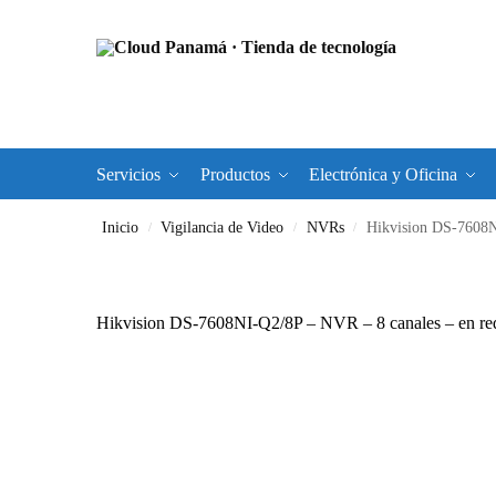
Servicios
Productos
Electrónica y Oficina
Inicio
Vigilancia de Video
NVRs
Hikvision DS-7608N
/
/
/
Hikvision DS-7608NI-Q2/8P – NVR – 8 canales – en re