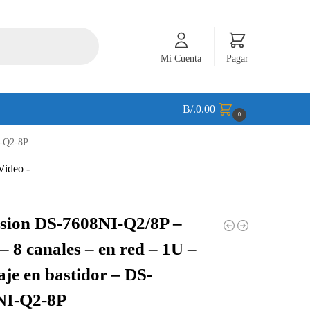
Mi Cuenta
Pagar
B/.
0.00
0
I-Q2-8P
sion DS-7608NI-Q2/8P –
 8 canales – en red – 1U –
je en bastidor – DS-
NI-Q2-8P