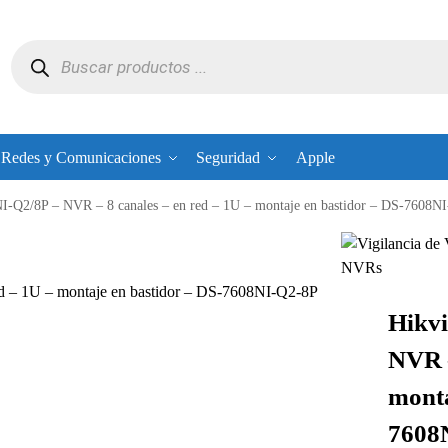
Redes y Comunicaciones
Seguridad
Apple
I-Q2/8P – NVR – 8 canales – en red – 1U – montaje en bastidor – DS-7608N
d – 1U – montaje en bastidor – DS-7608NI-Q2-8P
Hikvi
NVR –
monta
7608