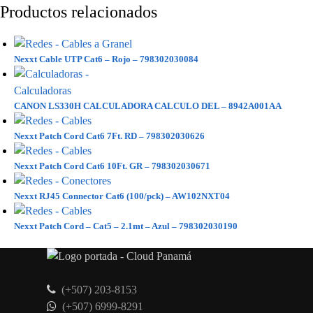
Productos relacionados
Nexxt Cable UTP Cat6 – Rojo – 798302030084
CANON LS330H CALCULADORA CALCULO DEL – 8942A001AA
Nexxt Patch Cord Cat6 7Ft. RD – 798302030626
Nexxt Patch Cord Cat6 10Ft. GR – 798302030671
Nexxt RJ45 Connector Cat6 (100/pck) – AW102NXT04
Nexxt Patch Cord – Cat5 – 2.1mt – Azul – 798302030190
(+507) 203-8153
(+507) 6999-8291