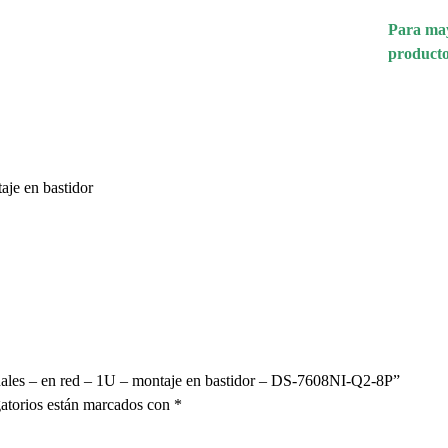
Para may
producto
je en bastidor
ales – en red – 1U – montaje en bastidor – DS-7608NI-Q2-8P”
atorios están marcados con
*