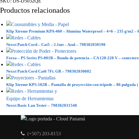
SKU:
DS-D5032QE
Productos relacionados
Klip Xtreme Premium KPA-460 – Alumina Waterproof – 4×6 – 235 g/m2 – 6
Nexxt Patch Cord – Cat5 – 2.1mt – Azul – 798302030190
Forza – PS Series PS-001B – Banda de potencia – CA 120-220 V – conectores
Nexxt Patch Cord Cat6 7Ft. GR – 798302030602
Klip Xtreme KPS-102B – Pantalla de proyección con trípode – 86 pulgada (
Nexxt Basic Lan Tester – 798302031548
(+507) 203-8153