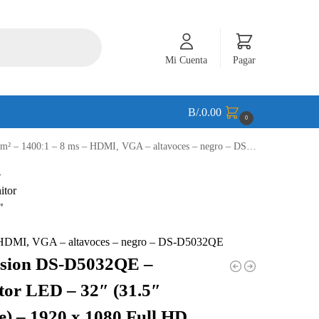
Mi Cuenta
Pagar
B/.
0.00
0
 1400:1 – 8 ms – HDMI, VGA – altavoces – negro – DS-D5032QE
 – HDMI, VGA – altavoces – negro – DS-D5032QE
ision DS-D5032QE –
or LED – 32″ (31.5″
le) – 1920 x 1080 Full HD