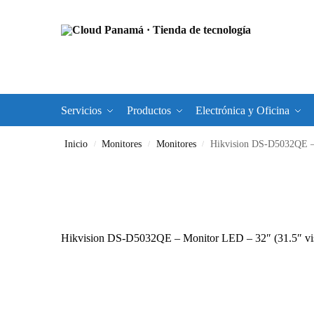
Servicios
Productos
Electrónica y Oficina
Inicio
Monitores
Monitores
Hikvision DS-D5032QE – Mo
/
/
/
Hikvision DS-D5032QE – Monitor LED – 32″ (31.5″ vis