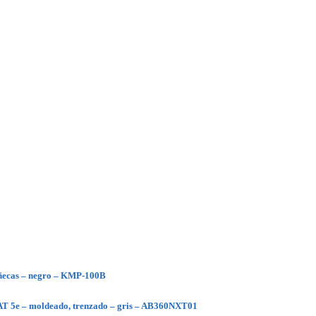
ñecas – negro – KMP-100B
CAT 5e – moldeado, trenzado – gris – AB360NXT01