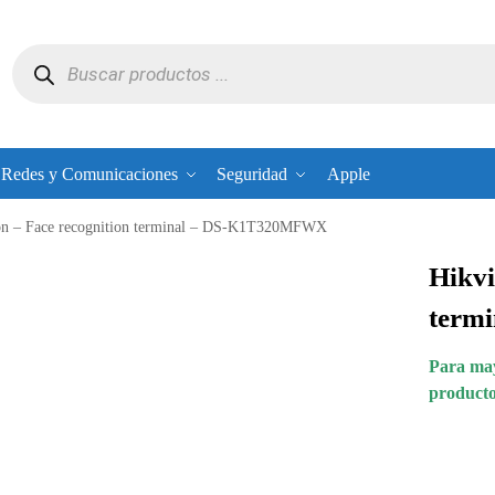
Redes y Comunicaciones
Seguridad
Apple
on – Face recognition terminal – DS-K1T320MFWX
Hikvi
term
Para may
producto