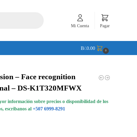
Mi Cuenta
Pagar
B/.
0.00
0
sion – Face recognition
inal – DS-K1T320MFWX
or información sobre precios o disponibilidad de los
s, escribanos al
+507 6999-8291