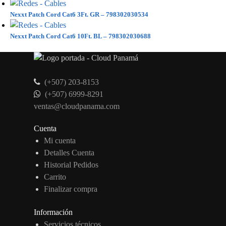
Nexxt Patch Cord Cat6 3Ft. GR – 798302030534
Nexxt Patch Cord Cat6 10Ft. BL – 798302030688
(+507) 203-8153
(+507) 6999-8291
ventas@cloudpanama.com
Cuenta
Mi cuenta
Detalles Cuenta
Historial Pedidos
Carrito
Finalizar compra
Información
Servicios técnicos