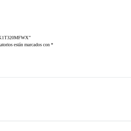
– DS-K1T320MFWX”
atorios están marcados con
*