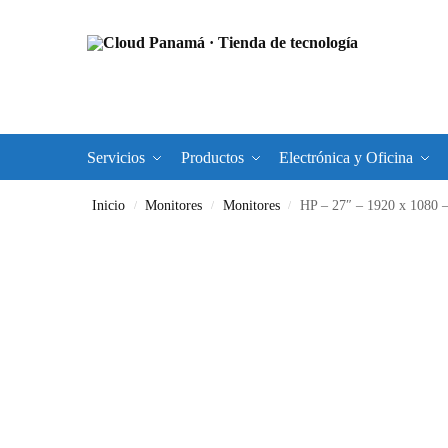
Servicios
Productos
Electrónica y Oficina
Inicio
Monitores
Monitores
HP – 27″ – 1920 x 1080
/
/
/