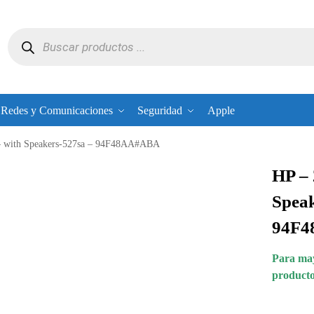
Redes y Comunicaciones
Seguridad
Apple
 – with Speakers-527sa – 94F48AA#ABA
HP – 
Speak
94F
Para may
producto