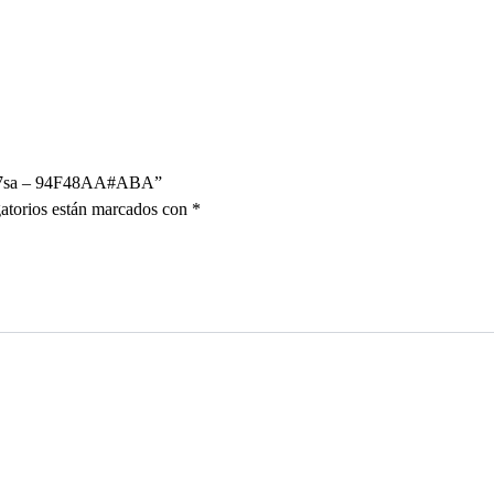
-527sa – 94F48AA#ABA”
atorios están marcados con
*