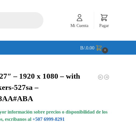
Mi Cuenta
Pagar
B/.
0.00
0
27″ – 1920 x 1080 – with
ers-527sa –
48AA#ABA
or información sobre precios o disponibilidad de los
s, escribanos al
+507 6999-8291