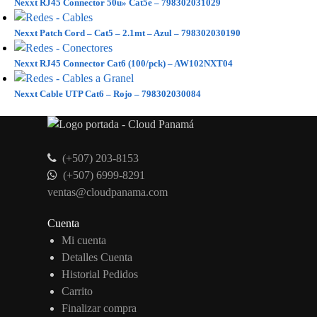
Nexxt RJ45 Connector 50u» Cat5e – 798302031029
Nexxt Patch Cord – Cat5 – 2.1mt – Azul – 798302030190
Nexxt RJ45 Connector Cat6 (100/pck) – AW102NXT04
Nexxt Cable UTP Cat6 – Rojo – 798302030084
(+507) 203-8153
(+507) 6999-8291
ventas@cloudpanama.com
Cuenta
Mi cuenta
Detalles Cuenta
Historial Pedidos
Carrito
Finalizar compra