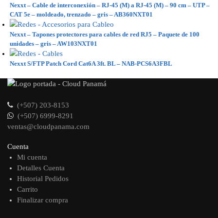
Nexxt – Cable de interconexión – RJ-45 (M) a RJ-45 (M) – 90 cm – UTP –
CAT 5e – moldeado, trenzado – gris – AB360NXT01
Nexxt – Tapones protectores para cables de red RJ5 – Paquete de 100
unidades – gris – AW103NXT01
Nexxt S/FTP Patch Cord Cat6A 3ft. BL – NAB-PCS6A3FBL
(+507) 203-8153
(+507) 6999-8291
ventas@cloudpanama.com
Cuenta
Mi cuenta
Detalles Cuenta
Historial Pedidos
Carrito
Finalizar compra