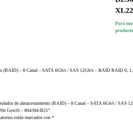
XL22
Para may
producto
o (RAID) – 8 Canal – SATA 6Gb/s / SAS 12Gb/s – RAID RAID 0, 1, 5
trolador de almacenamiento (RAID) – 8 Canal – SATA 6Gb/s / SAS 12
20n Gen10 – 804394-B21”
atorios están marcados con
*