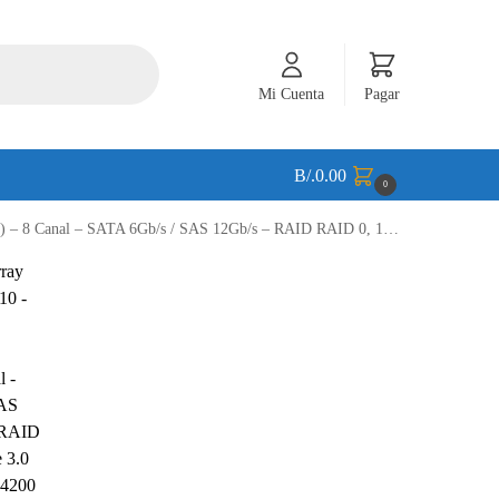
Mi Cuenta
Pagar
B/.
0.00
0
3.0 x8 – para Apollo 4200 Gen10; ProLiant DL325 Gen10, DL360 Gen10, DL380 Gen10, XL220n Gen10 – 804394-B21