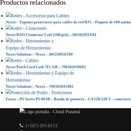
Productos relacionados
Nexxt – Tapones protectores para cables de red RJ5 – Paquete de 100 uni
Nexxt RJ45 Connector Cat6 (100/pck) – AW102NXT04
Nexxt Solutions – Nexxt – AW250NXT09
Nexxt Patch Cord Cat6 7Ft. GR – 798302030602
Nexxt Solutions – Nexxt – 798302031982
Forza – PS Series PS-001B – Banda de potencia – CA 120-220 V – conectores
(+507) 203-8153