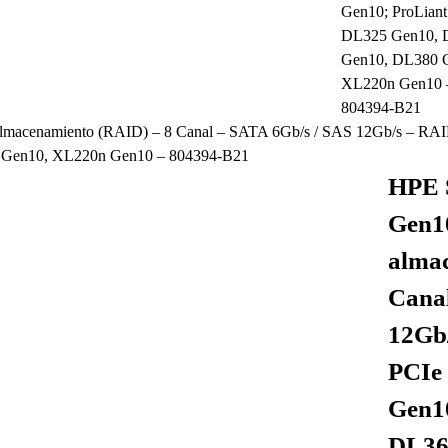
lmacenamiento (RAID) – 8 Canal – SATA 6Gb/s / SAS 12Gb/s – RAID 
 Gen10, XL220n Gen10 – 804394-B21
HPE 
Gen10
almac
Canal
12Gb/
PCIe 
Gen1
DL36