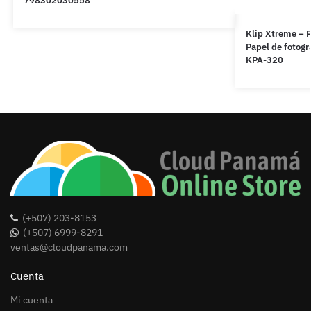
798302030558
Klip Xtreme – P
Papel de fotogr
KPA-320
(+507) 203-8153
(+507) 6999-8291
ventas@cloudpanama.com
Cuenta
Mi cuenta