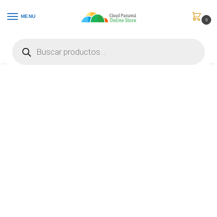
MENU
0
Inicio
Periféricos
Ratones
Microsoft ratón móvil inalámbrico 1850 – Ratón – diestro y zurdo – óptico – 3 botones – inalámbrico – 2.4 GHz – receptor inalámbrico USB – orquídea clara – U7Z-00021
/
/
/