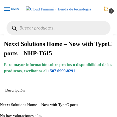
MENU
0
Inicio
Seguridad y Automatización
Administración de Energía
Nexxt Solutions Home – Now with TypeC ports – NHP-T615
/
/
/
Nexxt Solutions Home – Now with TypeC
ports – NHP-T615
Para mayor información sobre precios o disponibilidad de los
productos, escribanos al
+507 6999-8291
Descripción
Nexxt Solutions Home – Now with TypeC ports
No hay valoraciones aún.