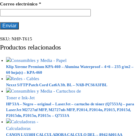
Correo electrónico
*
SKU:
NHP-T615
Productos relacionados
Klip Xtreme Premium KPA-460 – Alumina Waterproof – 4×6 – 235 g/m2 –
60 hoja(s) – KPA-460
Nexxt S/FTP Patch Cord Cat6A 3ft. BL – NAB-PCS6A3FBL
HP 53A – Negro – original – LaserJet – cartucho de tóner (Q7553A) – para
LaserJet M2727nf MFP, M2727nfs MFP, P2014, P2014n, P2015, P2015d,
P2015dn, P2015n, P2015x – Q7553A
CANON LS330H CALCULADORA CALCULO DEL – 8942A001AA