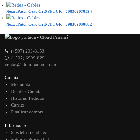
Nexxt Patch Cord Cat6 3Ft. GR – 798302030534
Nexxt Patch Cord Cat6 7Ft. GR – 798302030602
(+507) 203-8153
(+507) 6999-8291
ventas@cloudpanama.com
Cuenta
Mi cuenta
Detalles Cuenta
Historial Pedidos
Carrito
Finalizar compra
Información
Servicios técnicos
Políticas Privacidad