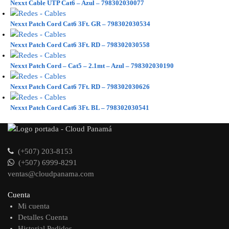
Nexxt Cable UTP Cat6 – Azul – 798302030077
Nexxt Patch Cord Cat6 3Ft. GR – 798302030534
Nexxt Patch Cord Cat6 3Ft. RD – 798302030558
Nexxt Patch Cord – Cat5 – 2.1mt – Azul – 798302030190
Nexxt Patch Cord Cat6 7Ft. RD – 798302030626
Nexxt Patch Cord Cat6 3Ft. BL – 798302030541
(+507) 203-8153
(+507) 6999-8291
ventas@cloudpanama.com
Cuenta
Mi cuenta
Detalles Cuenta
Historial Pedidos