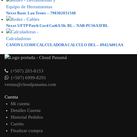
Nexxt Basic Lan Tester – 798302031548
Nexxt S/FTP Patch Cord Cat6A 3ft. BL – NAB-PCS6A3FBL
CANON LS330H CALCULADORA CALCULO DEL – 8942A001AA
(+507) 203-8153
(+507) 6999-8291
ventas@cloudpanama.com
Cuenta
Mi cuenta
Detalles Cuenta
Historial Pedidos
Carrito
Finalizar compra