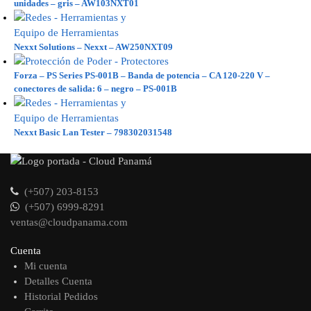
unidades – gris – AW103NXT01
Nexxt Solutions – Nexxt – AW250NXT09
Forza – PS Series PS-001B – Banda de potencia – CA 120-220 V –
conectores de salida: 6 – negro – PS-001B
Nexxt Basic Lan Tester – 798302031548
(+507) 203-8153
(+507) 6999-8291
ventas@cloudpanama.com
Cuenta
Mi cuenta
Detalles Cuenta
Historial Pedidos